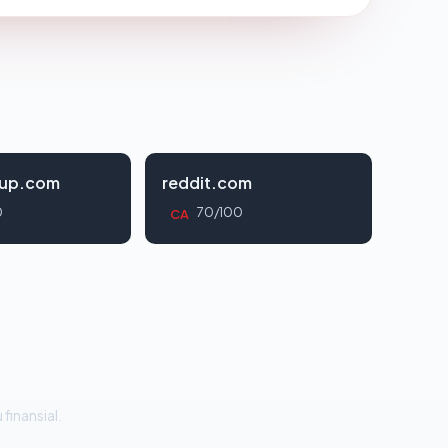
oup.com
reddit.com
0
70/100
CA
 finansial.