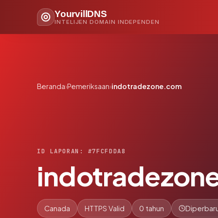
YourvillDNS
INTELIJEN DOMAIN INDEPENDEN
Beranda
›
Pemeriksaan
›
indotradezone.com
ID LAPORAN: #7FCFDDA8
indotradezon
Canada
HTTPS Valid
0 tahun
Diperbaru