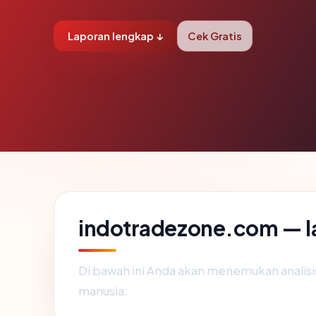
Laporan lengkap ↓
Cek Gratis
indotradezone.com — l
Di bawah ini Anda akan menemukan analis
manusia.