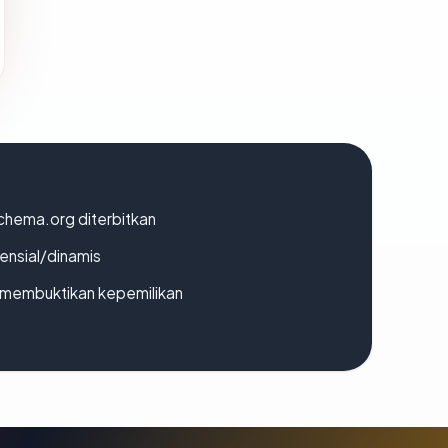
chema.org diterbitkan
densial/dinamis
ak membuktikan kepemilikan