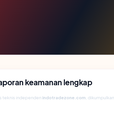
aporan keamanan lengkap
is teknis independen
indotradezone.com
, dikumpulkan 