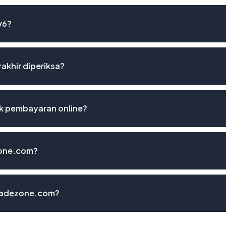
v6?
akhir diperiksa?
k pembayaran online?
zone.com?
tradezone.com?