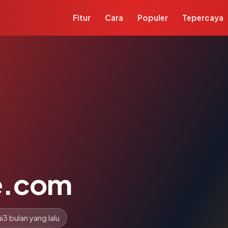
Fitur
Cara
Populer
Tepercaya
e.com
i
3 bulan yang lalu