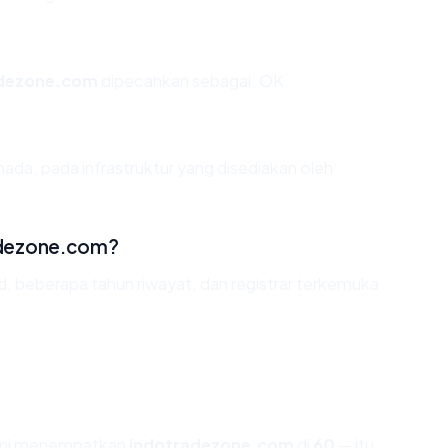
adezone.com
dipecahkan sebagai: OK.
ada, pada infrastruktur yang disediakan oleh
adezone.com?
id, beberapa tahun riwayat, dan registrar terkemuka
kami menempatkan
indotradezone.com
di
60
— itu