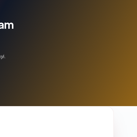
lam
yi.