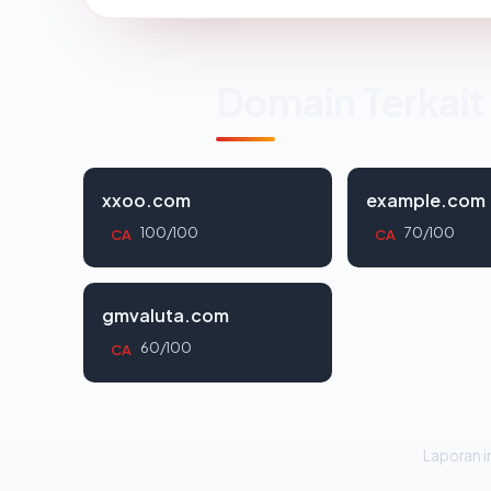
Domain Terkait
xxoo.com
example.com
100/100
70/100
CA
CA
gmvaluta.com
60/100
CA
Laporan in