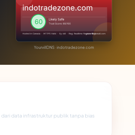
YourvillDNS · indotradezone.com
dari data infrastruktur publik tanpa bias