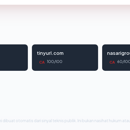
tinyurl.com
nasarigr
100/100
60/10
CA
CA
i dibuat otomatis dari sinyal teknis publik. Ini bukan nasihat hukum atau