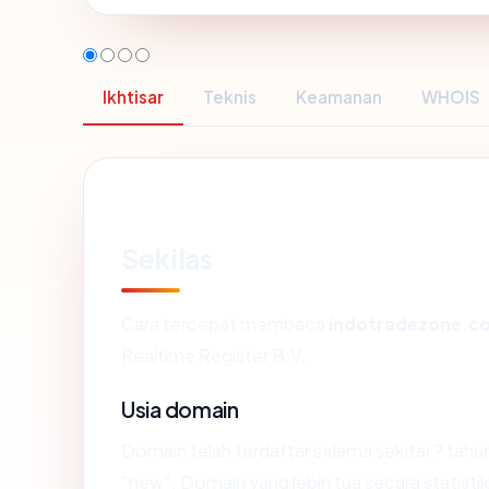
Ikhtisar
Teknis
Keamanan
WHOIS
Sekilas
Cara tercepat membaca
indotradezone.c
Realtime Register B.V..
Usia domain
Domain telah terdaftar selama sekitar ? t
"new". Domain yang lebih tua secara statistik