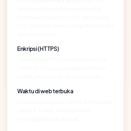
Melihat
indoplastika.asia
dari luar, titik
data terpenting adalah negara hosting
(Indonesia), status SSL (OK), dan registrar
(CSL Computer Service Langenbach GmbH
d/b/a Joker.com).
Enkripsi (HTTPS)
Pemeriksaan HTTPS mengembalikan OK.
Sertifikat TLS yang valid adalah minimum
mutlak yang harus dimiliki situs modern.
Waktu di web terbuka
indoplastika.asia telah terlihat di DNS publik
sekitar 9.2 tahun. Itu cukup untuk
meninggalkan jejak reputasi.