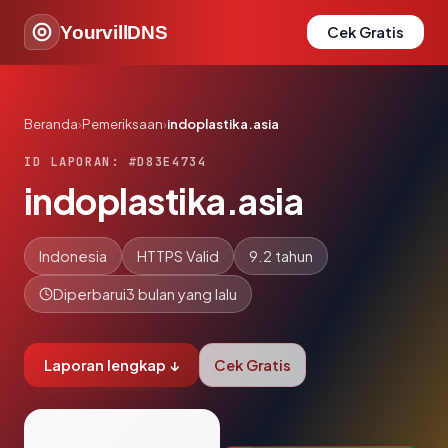
YourvillDNS
Cek Gratis
Beranda
›
Pemeriksaan
›
indoplastika.asia
ID LAPORAN: #D83E4734
indoplastika.asia
Indonesia
HTTPS Valid
9.2 tahun
Diperbarui
3 bulan yang lalu
Laporan lengkap ↓
Cek Gratis