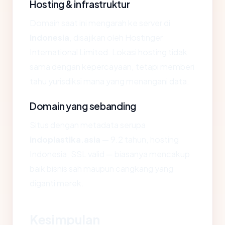
Hosting & infrastruktur
Domain saat ini mengarah ke server di
Indonesia
, disajikan oleh Hostinger
International Limited. Lokasi hosting tidak
sama dengan kepercayaan, tetapi memberi
tahu yurisdiksi mana yang menangani data.
Domain yang sebanding
Situs dengan metadata serupa
indoplastika.asia
— 9.2 tahun, hosting
Indonesia, SSL valid — biasanya mencakup
baik bisnis sah maupun cangkang yang
diganti merek.
Kesimpulan