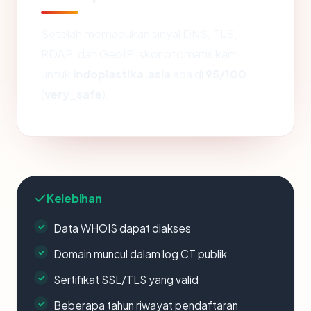
Setelah memadukan sinyal DNS, TLS,
RDAP, dan GeoIP, skor otomatis kami
untuk
indoplastika.asia
ada di
95/100
(
very_safe
).
Kelebihan
Data WHOIS dapat diakses
Domain muncul dalam log CT publik
Sertifikat SSL/TLS yang valid
Beberapa tahun riwayat pendaftaran