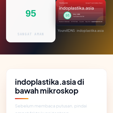
95
YourvillDNS · indoplastika.asia
SANGAT AMAN
indoplastika.asia di
bawah mikroskop
Sebelum membaca putusan, pindai