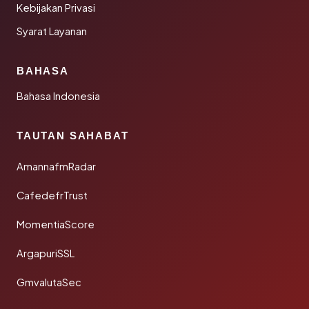
Kebijakan Privasi
Syarat Layanan
BAHASA
Bahasa Indonesia
TAUTAN SAHABAT
AmannafmRadar
CafedefrTrust
MomentiaScore
ArgapuriSSL
GmvalutaSec