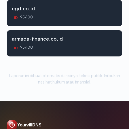
cgd.co.id
95/100
ID
armada-finance.co.id
95/100
ID
Laporan ini dibuat otomatis dari sinyal teknis publik. Ini bukan
nasihat hukum atau finansial.
YourvillDNS