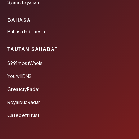
Syarat Layanan
BAHASA
Bahasa Indonesia
TAUTAN SAHABAT
S991mostWhois
YourvillDNS
GreatcryRadar
RoyalbucRadar
CafedefrTrust