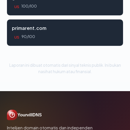
100/100
US
primarent.com
90/100
US
Laporan ini dibuat otomatis dari sinyal teknis publik. Ini bukan
nasihat hukum atau finansial.
YourvillDNS
Intelijen domain otomatis dan independen