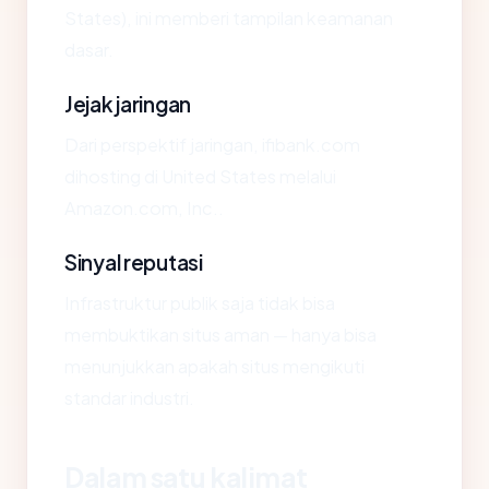
States), ini memberi tampilan keamanan
dasar.
Jejak jaringan
Dari perspektif jaringan, ifibank.com
dihosting di United States melalui
Amazon.com, Inc..
Sinyal reputasi
Infrastruktur publik saja tidak bisa
membuktikan situs aman — hanya bisa
menunjukkan apakah situs mengikuti
standar industri.
Dalam satu kalimat