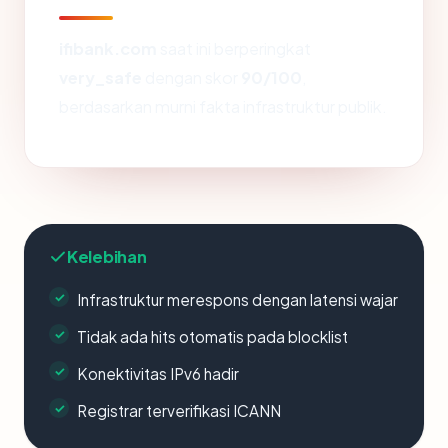
ifibank.com
saat ini berperingkat
very_safe
dengan skor
90/100
,
berdasarkan murni fakta infrastruktur publik.
Kelebihan
Infrastruktur merespons dengan latensi wajar
Tidak ada hits otomatis pada blocklist
Konektivitas IPv6 hadir
Registrar terverifikasi ICANN