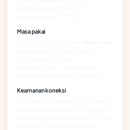
Snapshot
ifibank.com
: 4.2 tahun,
dihosting di United States, ISP
Amazon.com, Inc., HTTPS OK.
Masa pakai
Dihitung dari hari pendaftaran,
ifibank.com
sudah ada sekitar 4.2 tahun melalui
TurnCommerce, Inc. DBA
NameBright.com — dalam kategori
kematangan "established" model kami.
Keamanan koneksi
Kami melakukan handshake TLS terhadap
ifibank.com dan mendapat: OK. Digabung
dengan registrar (TurnCommerce, Inc. DBA
NameBright.com) dan negara (United