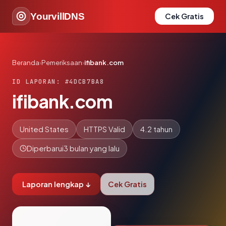
YourvillDNS
Cek Gratis
Beranda
›
Pemeriksaan
›
ifibank.com
ID LAPORAN: #4DCB7BA8
ifibank.com
United States
HTTPS Valid
4.2 tahun
Diperbarui
3 bulan yang lalu
Laporan lengkap ↓
Cek Gratis