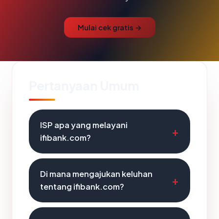
Mulai cek gratis →
Pertanyaan Umum
ISP apa yang melayani
ifibank.com?
Di mana mengajukan keluhan
tentang ifibank.com?