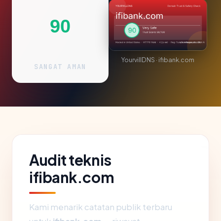
90
YourvillDNS · ifibank.com
SANGAT AMAN
Audit teknis
ifibank.com
Kami menarik catatan publik terbaru