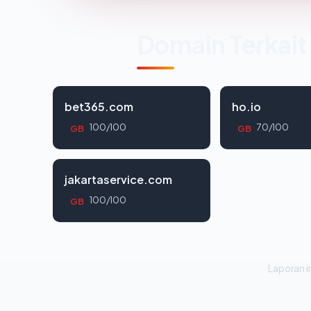
Domain Terkait
bet365.com
ho.io
100/100
70/100
GB
GB
jakartaservice.com
100/100
GB
Laporan in