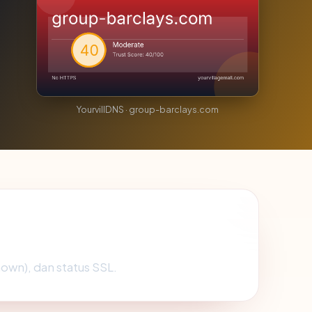
YourvillDNS · group-barclays.com
own), dan status SSL.