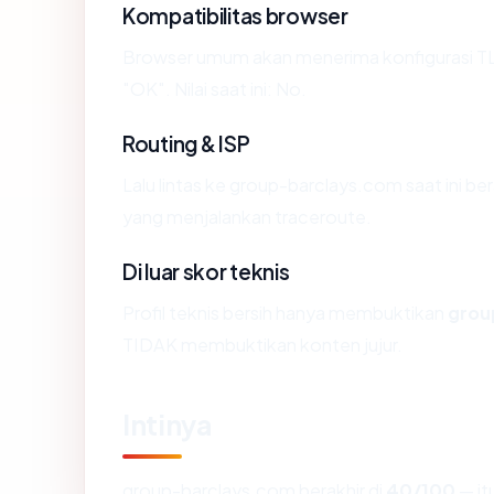
Kompatibilitas browser
Browser umum akan menerima konfigurasi T
"OK". Nilai saat ini: No.
Routing & ISP
Lalu lintas ke group-barclays.com saat ini be
yang menjalankan traceroute.
Di luar skor teknis
Profil teknis bersih hanya membuktikan
grou
TIDAK membuktikan konten jujur.
Intinya
group-barclays.com berakhir di
40/100
— it