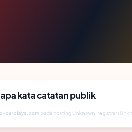
pa kata catatan publik
p-barclays.com
pada hosting Unknown, registrar (Unkn