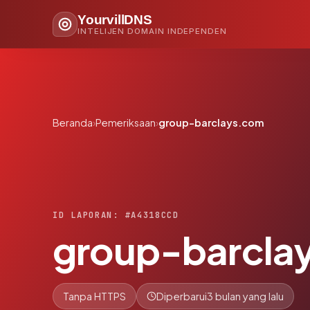
YourvillDNS
INTELIJEN DOMAIN INDEPENDEN
Beranda
›
Pemeriksaan
›
group-barclays.com
ID LAPORAN: #A4318CCD
group-barcla
Tanpa HTTPS
Diperbarui
3 bulan yang lalu