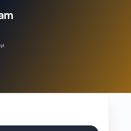
lam
yi.