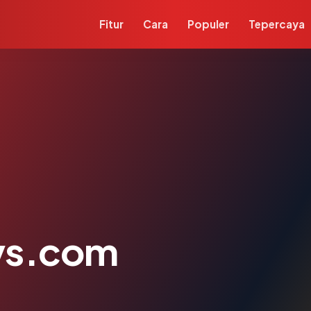
Fitur
Cara
Populer
Tepercaya
ys.com