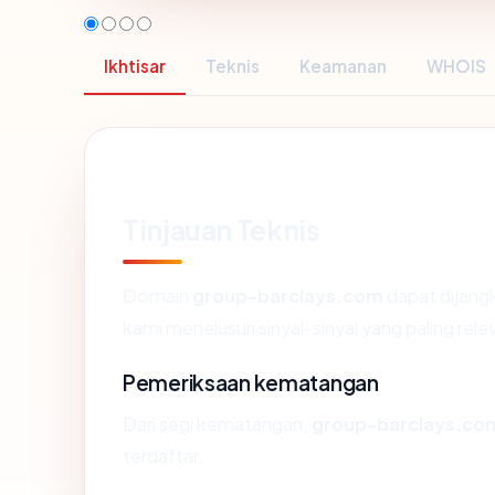
Ikhtisar
Teknis
Keamanan
WHOIS
Tinjauan Teknis
Domain
group-barclays.com
dapat dijang
kami menelusuri sinyal-sinyal yang paling rele
Pemeriksaan kematangan
Dari segi kematangan,
group-barclays.co
terdaftar.