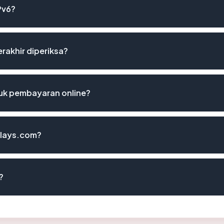
Pv6?
rakhir diperiksa?
uk pembayaran online?
clays.com?
?