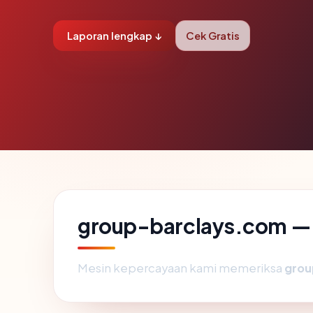
Laporan lengkap ↓
Cek Gratis
group-barclays.com — a
Mesin kepercayaan kami memeriksa
grou