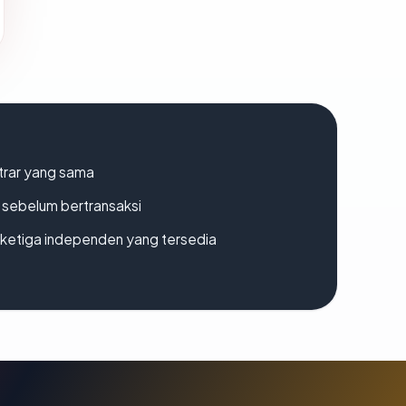
strar yang sama
en sebelum bertransaksi
k ketiga independen yang tersedia