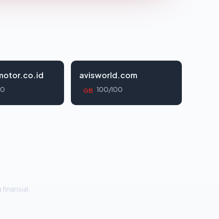
otor.co.id
avisworld.com
00
100/100
GB
 finansial.