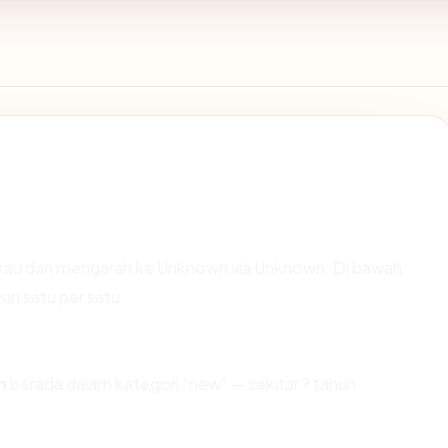
kau dan mengarah ke Unknown via Unknown. Di bawah
van satu per satu.
m
berada dalam kategori "new" — sekitar ? tahun