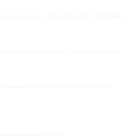
LS group-barclays.com jika probe kami mengembalikan
rakhir di Unknown di Unknown — terlihat oleh siapa pun
p-barclays.com
mengikuti standar pipa industri.
u
moderate
dalam skala kami.