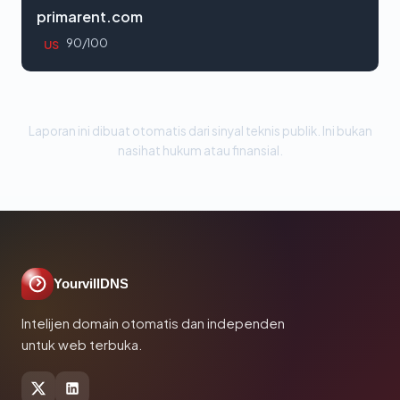
primarent.com
90/100
US
Laporan ini dibuat otomatis dari sinyal teknis publik. Ini bukan
nasihat hukum atau finansial.
YourvillDNS
Intelijen domain otomatis dan independen
untuk web terbuka.