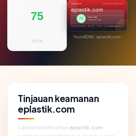
75
YourvillDNS · eplastik.com
AMAN
Tinjauan keamanan
eplastik.com
Catatan publik untuk
eplastik.com