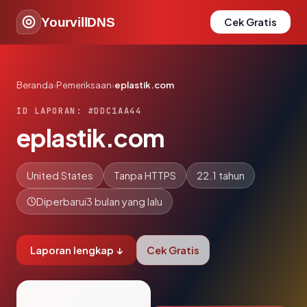
YourvillDNS
Cek Gratis
Beranda
›
Pemeriksaan
›
eplastik.com
ID LAPORAN: #DDC1AA44
eplastik.com
United States
Tanpa HTTPS
22.1 tahun
Diperbarui
3 bulan yang lalu
Laporan lengkap ↓
Cek Gratis