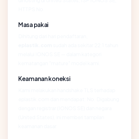
dihosting di United States, ISP IONOS SE,
HTTPS No.
Masa pakai
Dihitung dari hari pendaftaran,
eplastik.com
sudah ada sekitar 22.1 tahun
melalui IONOS SE — dalam kategori
kematangan "mature" model kami.
Keamanan koneksi
Kami melakukan handshake TLS terhadap
eplastik.com dan mendapat: No. Digabung
dengan registrar (IONOS SE) dan negara
(United States), ini memberi tampilan
keamanan dasar.