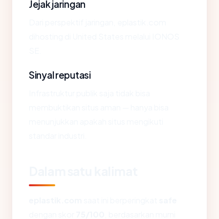
Jejak jaringan
Dari perspektif jaringan, eplastik.com
dihosting di United States melalui IONOS
SE.
Sinyal reputasi
Infrastruktur publik saja tidak bisa
membuktikan situs aman — hanya bisa
menunjukkan apakah situs mengikuti
standar industri.
Dalam satu kalimat
eplastik.com
saat ini berperingkat
safe
dengan skor
75/100
, berdasarkan murni