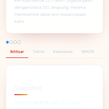
kembali sekitar 22.1 tahun. Digabungkan
dengan status SSL langsung, mereka
membentuk dasar skor kepercayaan
kami.
Ikhtisar
Teknis
Keamanan
WHOIS
Snapshot
Snapshot
eplastik.com
: 22.1 tahun,