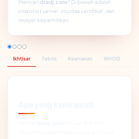
Mencari
dsxdj.com
? Di bawah adalah
snapshot server, otoritas sertifikat, dan
riwayat kepemilikan.
Ikhtisar
Teknis
Keamanan
WHOIS
Apa yang kami amati
Melihat
dsxdj.com
dari luar, titik data
terpenting adalah negara hosting (United