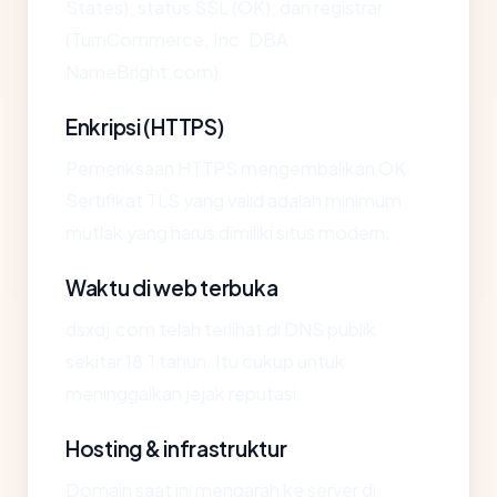
States), status SSL (OK), dan registrar
(TurnCommerce, Inc. DBA
NameBright.com).
Enkripsi (HTTPS)
Pemeriksaan HTTPS mengembalikan OK.
Sertifikat TLS yang valid adalah minimum
mutlak yang harus dimiliki situs modern.
Waktu di web terbuka
dsxdj.com telah terlihat di DNS publik
sekitar 18.1 tahun. Itu cukup untuk
meninggalkan jejak reputasi.
Hosting & infrastruktur
Domain saat ini mengarah ke server di