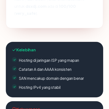
untuk
dsxdj.com
ada di
100/100
(
very_safe
).
Kelebihan
Hosting di jaringan ISP yang mapan
Catatan A dan AAAA konsisten
SAN mencakup domain dengan benar
Hosting IPv4 yang stabil