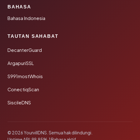
BAHASA
Bahasa Indonesia
TAUTAN SAHABAT
DecanterGuard
ArgapuriSSL
S991mostWhois
ConectiqScan
SiscileDNS
© 2026 YourvillDNS. Semua hak dilindungi.
Uptime API: 99.95%
·
1 Bahasa aktif