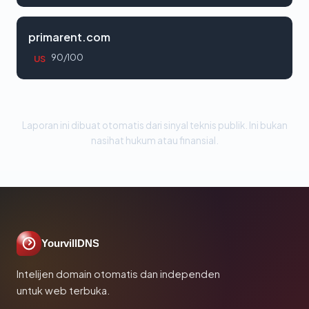
primarent.com
90/100
US
Laporan ini dibuat otomatis dari sinyal teknis publik. Ini bukan
nasihat hukum atau finansial.
YourvillDNS
Intelijen domain otomatis dan independen
untuk web terbuka.