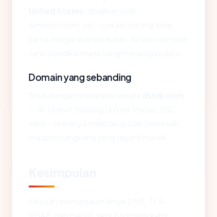
United States
, disajikan oleh
Amazon.com, Inc.. Lokasi hosting tidak
sama dengan kepercayaan, tetapi memberi
tahu yurisdiksi mana yang menangani data.
Domain yang sebanding
Situs dengan metadata serupa
dsxdj.com
— 18.1 tahun, hosting United States, SSL
valid — biasanya mencakup baik bisnis sah
maupun cangkang yang diganti merek.
Kesimpulan
Setelah memadukan sinyal DNS, TLS,
RDAP, dan GeoIP, skor otomatis kami