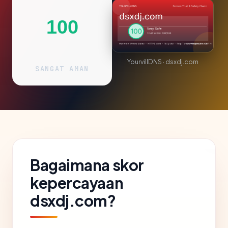
100
YourvillDNS · dsxdj.com
SANGAT AMAN
Bagaimana skor
kepercayaan
dsxdj.com?