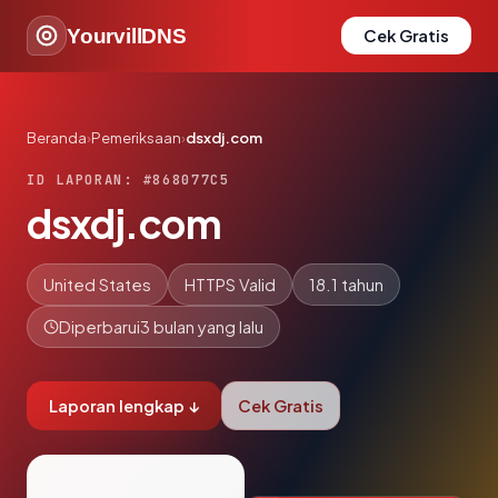
YourvillDNS
Cek Gratis
Beranda
›
Pemeriksaan
›
dsxdj.com
ID LAPORAN: #868077C5
dsxdj.com
United States
HTTPS Valid
18.1 tahun
Diperbarui
3 bulan yang lalu
Laporan lengkap ↓
Cek Gratis