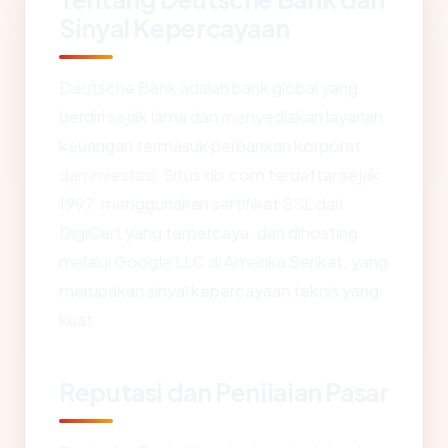
Sinyal Kepercayaan
Deutsche Bank adalah bank global yang
berdiri sejak lama dan menyediakan layanan
keuangan termasuk perbankan korporat
dan investasi. Situs db.com terdaftar sejak
1997, menggunakan sertifikat SSL dari
DigiCert yang terpercaya, dan dihosting
melalui Google LLC di Amerika Serikat, yang
merupakan sinyal kepercayaan teknis yang
kuat.
Reputasi dan Penilaian Pasar