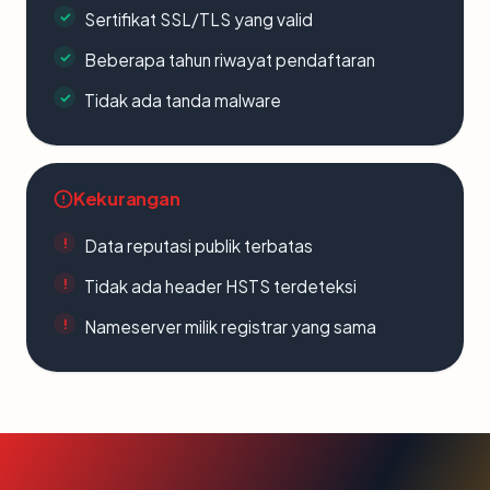
Sertifikat SSL/TLS yang valid
Beberapa tahun riwayat pendaftaran
Tidak ada tanda malware
Kekurangan
Data reputasi publik terbatas
Tidak ada header HSTS terdeteksi
Nameserver milik registrar yang sama