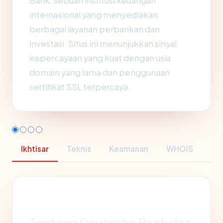
Bank, sebuah institusi keuangan
internasional yang menyediakan
berbagai layanan perbankan dan
investasi. Situs ini menunjukkan sinyal
kepercayaan yang kuat dengan usia
domain yang lama dan penggunaan
sertifikat SSL terpercaya.
Ikhtisar
Teknis
Keamanan
WHOIS
Tentang Deutsche Bank dan