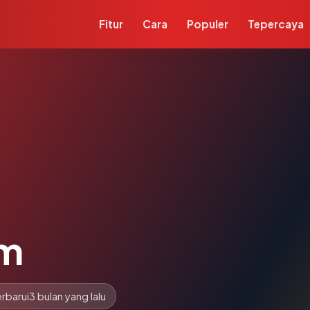
Fitur
Cara
Populer
Tepercaya
om
rbarui
3 bulan yang lalu