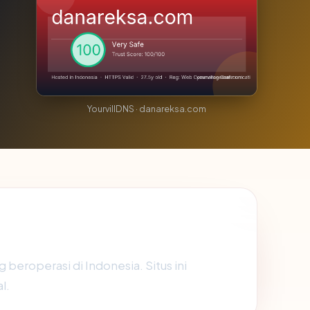
YourvillDNS · danareksa.com
beroperasi di Indonesia. Situs ini
l.