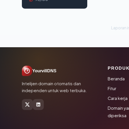
Laporan in
PRODU
YourvillDNS
Beranda
Intelijen domain otomatis dan
Fitur
independen untuk web terbuka.
Cara kerja
Domain ya
diperiksa