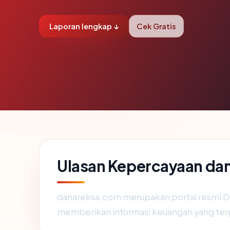
Laporan lengkap ↓
Cek Gratis
Ulasan Kepercayaan d
danareksa.com merupakan portal resmi Dana
memberikan informasi keuangan yang terp