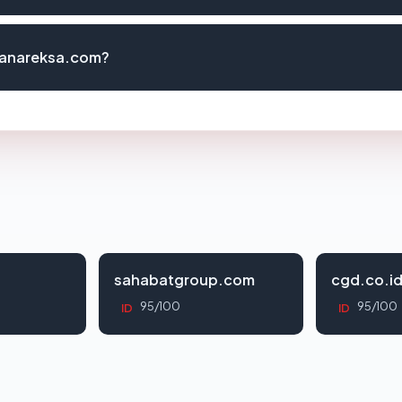
danareksa.com?
sahabatgroup.com
cgd.co.i
95/100
95/100
ID
ID