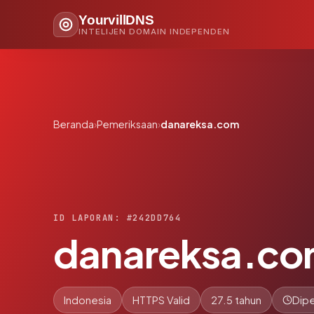
YourvillDNS
INTELIJEN DOMAIN INDEPENDEN
Beranda
›
Pemeriksaan
›
danareksa.com
ID LAPORAN: #242DD764
danareksa.c
Indonesia
HTTPS Valid
27.5 tahun
Dipe