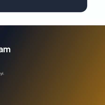
lam
yi.