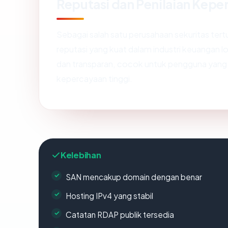
Reputasi dan Penilaian Kepe
Sebagai salah satu perusahaan sekuritas tert
reputasi yang kuat dalam industri keuangan lo
dan transparan, cocok untuk pengguna yang m
kepercayaan tinggi.
Kelebihan
SAN mencakup domain dengan benar
Hosting IPv4 yang stabil
Catatan RDAP publik tersedia