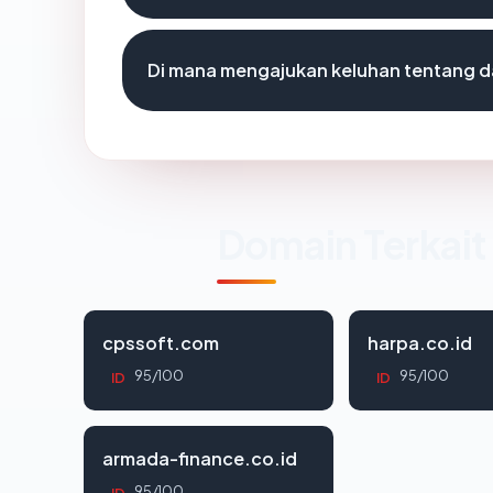
Di mana mengajukan keluhan tentang 
Domain Terkait
cpssoft.com
harpa.co.id
95/100
95/100
ID
ID
armada-finance.co.id
95/100
ID