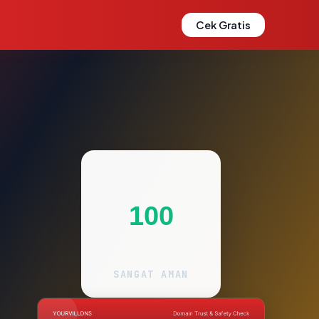
Cek Gratis
100
SANGAT AMAN