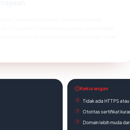
rcayaan
ua dan terkenal di Indonesia, Danareksa memiliki
kal. Situs resmi ini memberikan layanan yang kredibel
encari informasi dan layanan investasi dengan dasar
Kekurangan
Tidak ada HTTPS atau s
Otoritas sertifikat ku
Domain lebih muda dari