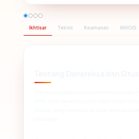
Ikhtisar
Teknis
Keamanan
WHOIS
Tentang Danareksa dan Situs
Danareksa adalah perusahaan sekuritas dan inv
1976. Situs danareksa.com telah terdaftar s
Daddy, yang menandakan keamanan data pen
keuangan.