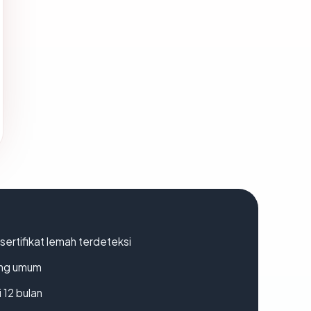
ertifikat lemah terdeteksi
rang umum
 12 bulan