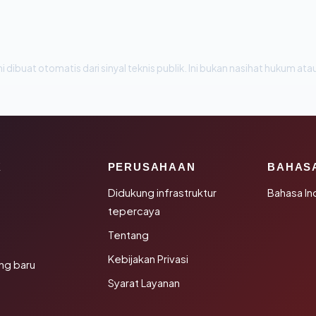
i dibuat otomatis dari sinyal teknis publik. Ini bukan nasihat hukum atau
K
PERUSAHAAN
BAHAS
Didukung infrastruktur
Bahasa In
tepercaya
Tentang
Kebijakan Privasi
ng baru
Syarat Layanan