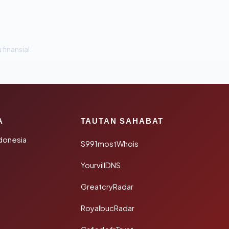
 finansial.
A
TAUTAN SAHABAT
donesia
S991mostWhois
YourvillDNS
GreatcryRadar
RoyalbucRadar