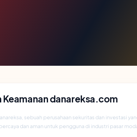
an Keamanan danareksa.com
reksa, sebuah perusahaan sekuritas dan investasi yang 
ercaya dan aman untuk pengguna di industri pasar moda