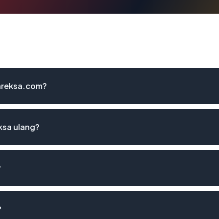
nareksa.com?
ksa ulang?
?
?