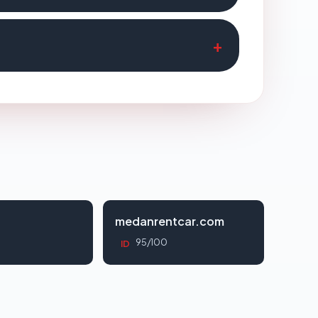
d
medanrentcar.com
95/100
ID