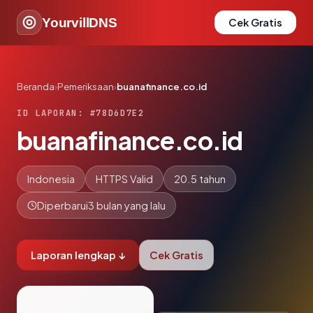
YourvillDNS
Cek Gratis
Beranda
›
Pemeriksaan
›
buanafinance.co.id
ID LAPORAN: #78D6D7E2
buanafinance.co.id
Indonesia
HTTPS Valid
20.5 tahun
Diperbarui
3 bulan yang lalu
Laporan lengkap ↓
Cek Gratis