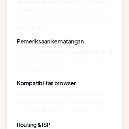
dijangkau dan mengarah ke Indonesia via PT
Cloud Hosting Indonesia. Di bawah kami
menelusuri sinyal-sinyal yang paling relevan
satu per satu.
Pemeriksaan kematangan
Dari segi kematangan,
buanafinance.co.id
berada dalam kategori "mature" — sekitar
20.5 tahun terdaftar.
Kompatibilitas browser
Browser umum akan menerima konfigurasi
TLS buanafinance.co.id jika probe kami
mengembalikan "OK". Nilai saat ini: OK.
Routing & ISP