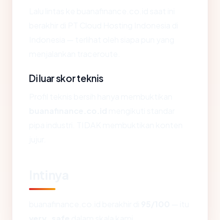
Lalu lintas ke buanafinance.co.id saat ini
berakhir di PT Cloud Hosting Indonesia di
Indonesia — terlihat oleh siapa pun yang
menjalankan traceroute.
Di luar skor teknis
Profil teknis bersih hanya membuktikan
buanafinance.co.id
mengikuti standar
pipa industri. TIDAK membuktikan konten
jujur.
Intinya
buanafinance.co.id berakhir di
95/100
— itu
very_safe
dalam skala kami.