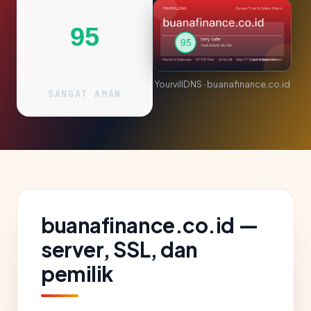
95
YourvillDNS · buanafinance.co.id
SANGAT AMAN
buanafinance.co.id —
server, SSL, dan
pemilik