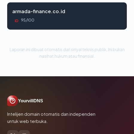
armada-finance.co.id
95/100
ID
Laporan ini dibuat otomatis dari sinyal teknis publik. Ini bukan
nasihat hukum atau finansial.
YourvillDNS
Intelijen domain otomatis dan independen
untuk web terbuka.