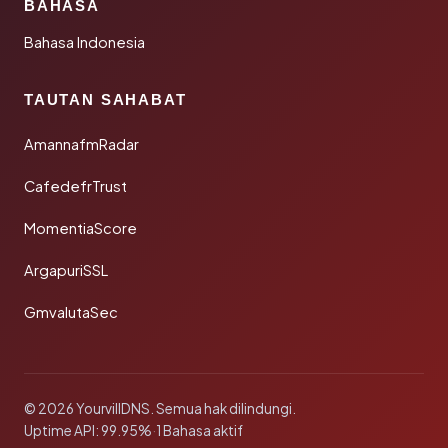
BAHASA
Bahasa Indonesia
TAUTAN SAHABAT
AmannafmRadar
CafedefrTrust
MomentiaScore
ArgapuriSSL
GmvalutaSec
© 2026 YourvillDNS. Semua hak dilindungi.
Uptime API: 99.95%
·
1 Bahasa aktif