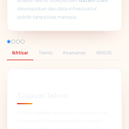
analisis teknis independen
batam.com
,
dikumpulkan dari data infrastruktur
publik tanpa bias manusia.
Ikhtisar
Teknis
Keamanan
WHOIS
Tinjauan Teknis
Domain
batam.com
dapat dijangkau dan
mengarah ke Germany via Neue Medien