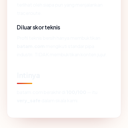
terlihat oleh siapa pun yang menjalankan
traceroute.
Di luar skor teknis
Profil teknis bersih hanya membuktikan
batam.com
mengikuti standar pipa
industri. TIDAK membuktikan konten jujur.
Intinya
batam.com berakhir di
100/100
— itu
very_safe
dalam skala kami.