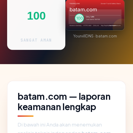
100
YourvillDNS · batam.com
SANGAT AMAN
batam.com — laporan
keamanan lengkap
Di bawah ini Anda akan menemukan