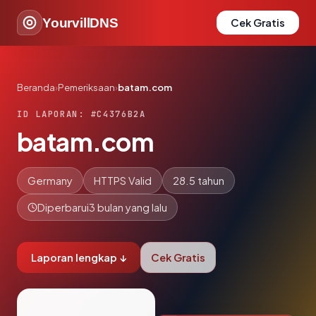
YourvillDNS
Cek Gratis
Beranda
›
Pemeriksaan
›
batam.com
ID LAPORAN: #C4376B2A
batam.com
Germany
HTTPS Valid
28.5 tahun
Diperbarui
3 bulan yang lalu
Laporan lengkap ↓
Cek Gratis