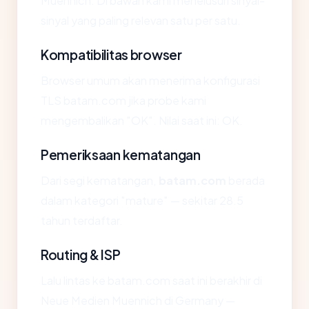
Muennich. Di bawah kami menelusuri sinyal-
sinyal yang paling relevan satu per satu.
Kompatibilitas browser
Browser umum akan menerima konfigurasi
TLS batam.com jika probe kami
mengembalikan "OK". Nilai saat ini: OK.
Pemeriksaan kematangan
Dari segi kematangan,
batam.com
berada
dalam kategori "mature" — sekitar 28.5
tahun terdaftar.
Routing & ISP
Lalu lintas ke batam.com saat ini berakhir di
Neue Medien Muennich di Germany —