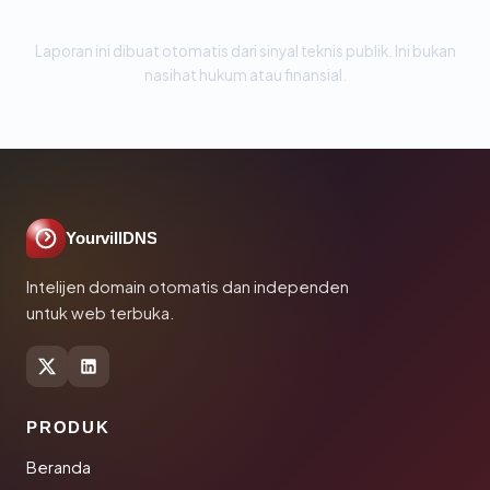
Laporan ini dibuat otomatis dari sinyal teknis publik. Ini bukan
nasihat hukum atau finansial.
YourvillDNS
Intelijen domain otomatis dan independen
untuk web terbuka.
PRODUK
Beranda