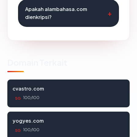
Apakah alambahasa.com
dienkripsi?
Domain Terkait
cvastro.com
100/100
SG
yogyes.com
100/100
SG