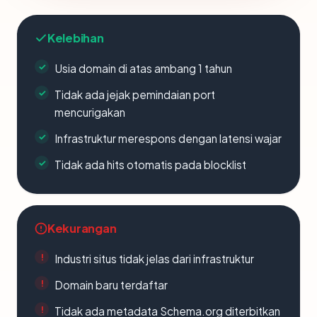
Kelebihan
Usia domain di atas ambang 1 tahun
Tidak ada jejak pemindaian port
mencurigakan
Infrastruktur merespons dengan latensi wajar
Tidak ada hits otomatis pada blocklist
Kekurangan
Industri situs tidak jelas dari infrastruktur
Domain baru terdaftar
Tidak ada metadata Schema.org diterbitkan