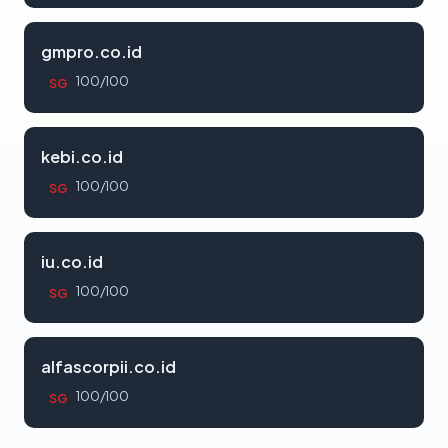
gmpro.co.id
100/100
SG
kebi.co.id
100/100
SG
iu.co.id
100/100
SG
alfascorpii.co.id
100/100
SG